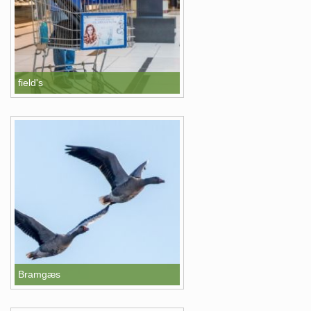
field's
Bramgæs