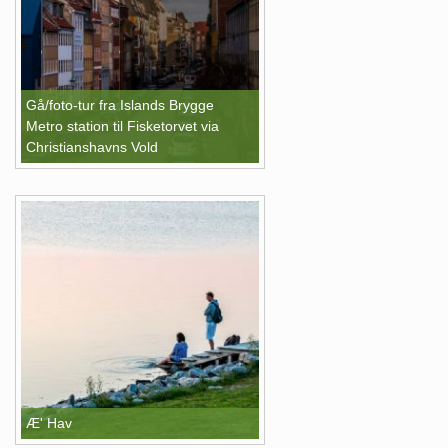
Gå/foto-tur fra Islands Brygge
Metro station til Fisketorvet via
Christianshavns Vold
Æ' Hav