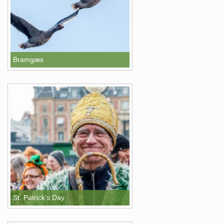
Bramgæs
St. Patrick’s Day