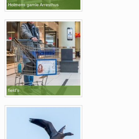
Holmens gamle Arresthus
field's