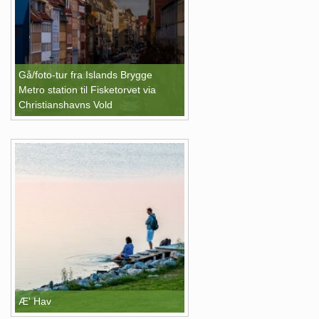
Gå/foto-tur fra Islands Brygge
Metro station til Fisketorvet via
Christianshavns Vold
Æ' Hav