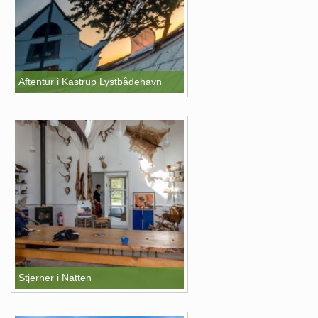
Aftentur i Kastrup Lystbådehavn
Stjerner i Natten