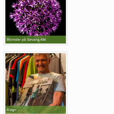
Blomster på Søvang Allé
A'sign