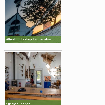
Aftentur i Kastrup Lystbådehavn
Stjerner i Natten