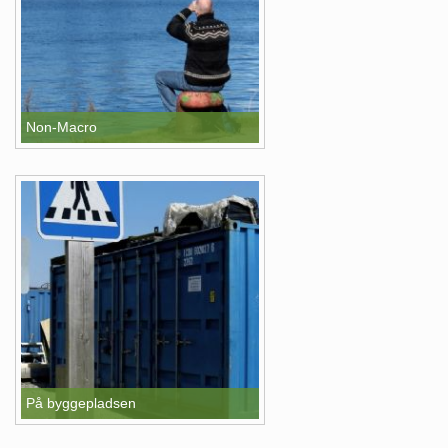
Non-Macro
På byggepladsen