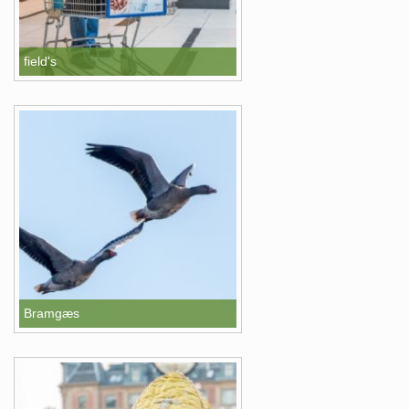
field's
Bramgæs