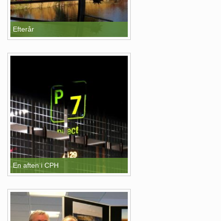
Efterår
En aften i CPH