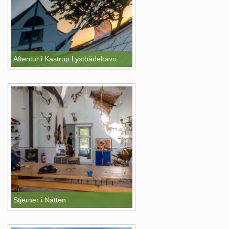
Aftentur i Kastrup Lystbådehavn
Stjerner i Natten