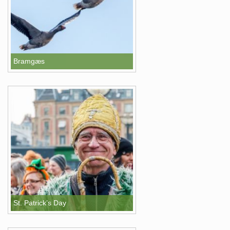
Bramgæs
St. Patrick’s Day