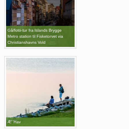
Gå/foto-tur fra Islands Brygge
Metro station til Fisketorvet via
Christianshavns Vold
Æ' Hav