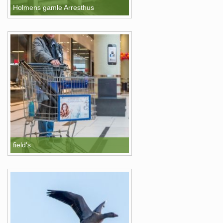
Holmens gamle Arresthus
field's