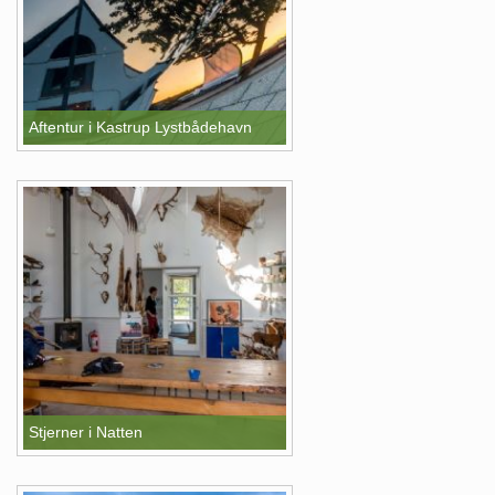
Aftentur i Kastrup Lystbådehavn
Stjerner i Natten