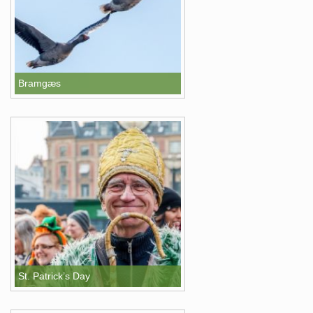
Bramgæs
St. Patrick’s Day