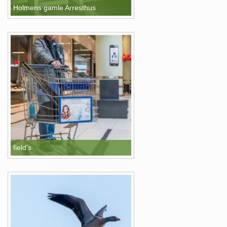
Holmens gamle Arresthus
field's