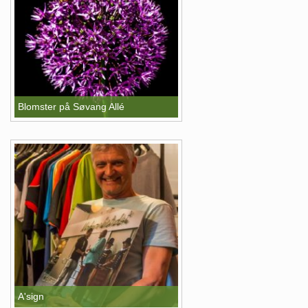
Blomster på Søvang Allé
A'sign