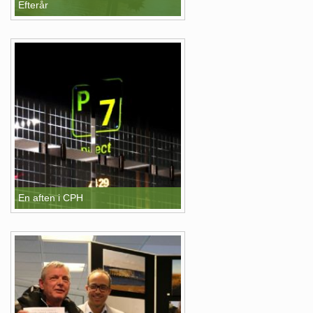
Efterår
En aften i CPH