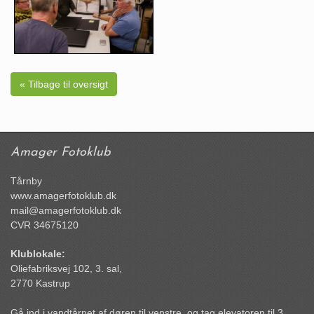
« Tilbage til oversigt
Amager Fotoklub
Tårnby
www.amagerfotoklub.dk
mail@amagerfotoklub.dk
CVR 34675120
Klublokale:
Oliefabriksvej 102, 3. sal,
2770 Kastrup
Gå ind i vandtårnet af døren til venstre, og tag elevatoren til 3.