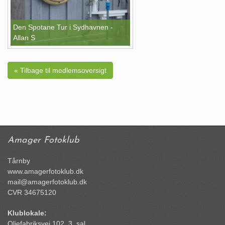
Den Spotane Tur i Sydhavnen -
Allan S
« Tilbage til medlemsoversigt
Amager Fotoklub
Tårnby
www.amagerfotoklub.dk
mail@amagerfotoklub.dk
CVR 34675120
Klublokale:
Oliefabriksvej 102, 3. sal,